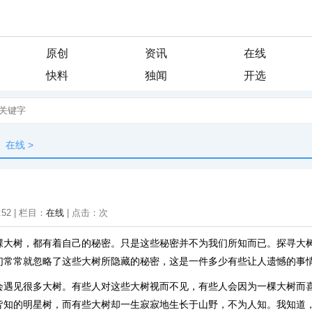
原创
资讯
在线
快料
独闻
开选
在线
>
:52 | 栏目：
在线
| 点击：
次
棵大树，都有着自己的秘密。只是这些秘密并不为我们所知而已。探寻大
们常常就忽略了这些大树所隐藏的秘密，这是一件多少有些让人遗憾的事
会遇见很多大树。有些人对这些大树视而不见，有些人会因为一棵大树而
皆知的明星树，而有些大树却一生寂寂地生长于山野，不为人知。我知道