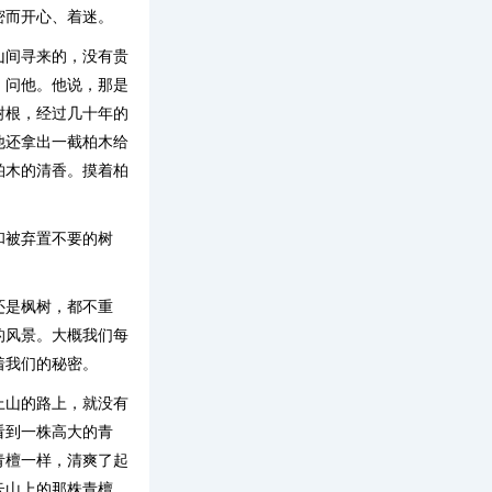
密而开心、着迷。
山间寻来的，没有贵
，问他。他说，那是
树根，经过几十年的
他还拿出一截柏木给
柏木的清香。摸着柏
和被弃置不要的树
还是枫树，都不重
的风景。大概我们每
着我们的秘密。
上山的路上，就没有
看到一株高大的青
青檀一样，清爽了起
云山上的那株青檀，