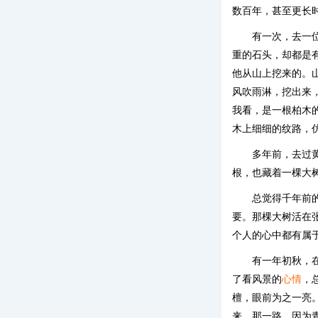
数百年，甚至更长
有一次，去一
重的石头，却都是
他从山上挖来的。
风吹雨淋，挖出来
我看，是一根柏木
木上细细的纹路，
多年前，去过
根，也藏着一棵大
总觉得千年前
要。那棵大树活在
个人的心中都有属
有一年初秋，
了看风景的
心情
，
檀，眼前为之一亮
来，那一路，因为