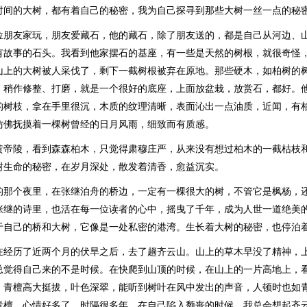
时间的大树，都有着自己的秘密，我为自己探寻到那些大树一丝一点的秘
位朋友家玩，朋友爱藏石，他的藏石，除了朋友送的，都是自己从河边、
有故事的石头。我看到他家摆石的基座，有一些是天然的树根，就很奇怪
山上的大树被人采伐了，剩下一截树根被弃在原地。那些硬木，如柏树的
，稍作修整、打磨，就是一个很好的底座，上面放盆栽，放赏石，都好。
的树枝，拿在手里很沉，木质的纹理清晰，表面沁出一点油质，近闻，有
仿佛抚摸着一棵树曾经的日月风雨，细致而有质感。
黄帝陵，看到森森柏木，只觉得肃穆庄严，从来没有想过柏木的一截枯枝
树生命的秘密，在岁月深处，散发着清香，愈益沉实。
的那个夜里，在张继泊舟的桥边，一定有一棵很大的树，不管它是枫杨，
张继的诗里，也活在每一位读者的心中，摇曳了千年，成为人世一道绝美
于自己的桥和大树，它像是一处私密的港湾。生长着大树的秘密，也停泊
在经历了近两个月的伏旱之后，去了趟齐云山。山上的草木早没了精神，
总觉得自己来的不是时候。在快爬到山顶的时候，在山上的一片高地上，
。青檀高大挺拔，叶色深翠，能听到树叶在风中发出的声音，人顿时也如
青檀，心情好多了。时隔很多年，在自己陷入颓丧的时候，我总会想起齐