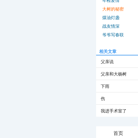
年检爱情
大树的秘密
煤油灯盏
战友情深
爷爷写春联
相关文章
父亲说
父亲和大杨树
下雨
伤
我进手术室了
首页