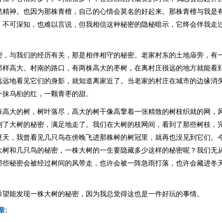
然精神。也因为那株青檀，自己的心情会莫名的好起来。那株青檀与我是
，不可深知，也难以言说，但我相信这种秘密的隐秘暗示，它终会伴我走
密，与我们的经历有关，那是相伴相守的秘密。老家村东的土地庙旁，有
那样高大。村南的路口，有两株高大的枣树，在离村庄很远的地方就能看
远远地看见它们的身影，就知道离家近了。当老家的村庄在城市的边缘消
一抹乌桕的红，一颗青枣的甜。
株高大的树，树叶落尽，高大的树干像高擎着一张精致的树枝织就的网，
到了大树的秘密，满足地走了。我们在大树的枝网间，看到了那些树枝，
夏天，我曾看见几只鸟在傍晚飞进那株树的树冠里，就再也没见到它们。
大树和几只鸟的秘密，一株大树的一生要隐藏多少这样的秘密呢？我们无
那些秘密会被经过树间的风带走，也许会被一阵急雨打落，也许会藏进冬
。
希望能发现一株大树的秘密，因为我总觉得这也是一件好玩的事情。
章: