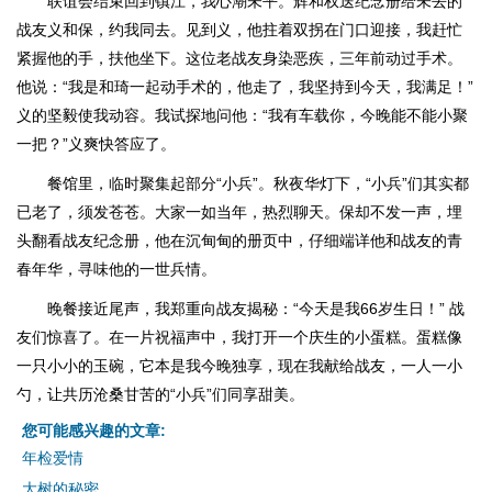
联谊会结束回到镇江，我心潮未平。辉和权送纪念册给未去的
战友义和保，约我同去。见到义，他拄着双拐在门口迎接，我赶忙
紧握他的手，扶他坐下。这位老战友身染恶疾，三年前动过手术。
他说：“我是和琦一起动手术的，他走了，我坚持到今天，我满足！”
义的坚毅使我动容。我试探地问他：“我有车载你，今晚能不能小聚
一把？”义爽快答应了。
餐馆里，临时聚集起部分“小兵”。秋夜华灯下，“小兵”们其实都
已老了，须发苍苍。大家一如当年，热烈聊天。保却不发一声，埋
头翻看战友纪念册，他在沉甸甸的册页中，仔细端详他和战友的青
春年华，寻味他的一世兵情。
晚餐接近尾声，我郑重向战友揭秘：“今天是我66岁生日！” 战
友们惊喜了。在一片祝福声中，我打开一个庆生的小蛋糕。蛋糕像
一只小小的玉碗，它本是我今晚独享，现在我献给战友，一人一小
勺，让共历沧桑甘苦的“小兵”们同享甜美。
您可能感兴趣的文章:
年检爱情
大树的秘密