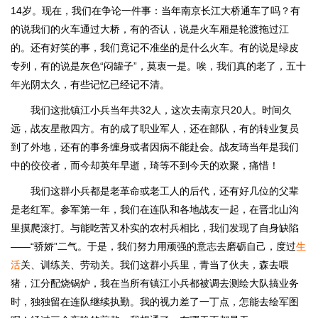
14岁。现在，我们在争论一件事：当年南京长江大桥通车了吗？有
的说我们的火车通过大桥，有的否认，说是火车厢是轮渡拖过江
的。还有好笑的事，我们竟记不准坐的是什么火车。有的说是绿皮
专列，有的说是灰色“闷罐子”，莫衷一是。唉，我们真的老了，五十
年光阴太久，有些记忆已经记不清。
我们这批镇江小兵当年共32人，这次去南京只20人。时间久
远，战友星散四方。有的成了职业军人，还在部队，有的转业复员
到了外地，还有的事务缠身或者因病不能赴会。战友琦当年是我们
中的佼佼者，而今却英年早逝，琦等不到今天的欢聚，痛惜！
我们这群小兵都是老革命或老工人的后代，还有好几位的父辈
是老红军。参军第一年，我们在连队和各地战友一起，在晋北山沟
里摸爬滚打。与能吃苦又朴实的农村兵相比，我们发现了自身缺陷
——“骄娇”二气。于是，我们努力用顽强的意志去磨砺自己，度过
生
活
关、训练关、劳动关。我们这群小兵里，青当了伙夫，森去喂
猪，江分配烧锅炉，我在当所有镇江小兵都被调去测绘大队搞业务
时，独独留在连队继续执勤。我的视力差了一丁点，怎能去绘军图