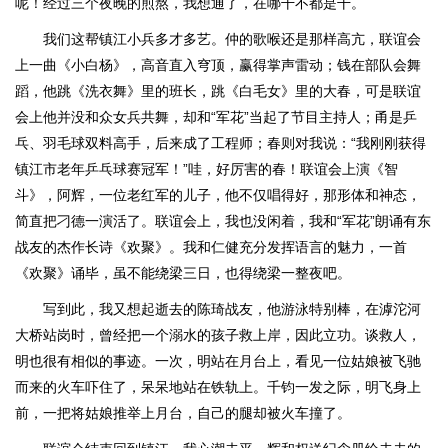
呢！经过三个夜晚的煎熬，我想通了，在哪干不都是干。
我们这帮镇江小兵多才多艺。仲的歌喉还是那样高亢，联谊会
上一曲《小白杨》，高音直入穹顶，赢得掌声雷动；钱在部队会舞
蹈，他跳《洗衣舞》里的班长，跳《白毛女》里的大春，可是联谊
会上他并没和众女兵共舞，却和“军花”当起了节目主持人；甬是乒
乓、羽毛球双料高手，后来成了工程师；春则对我说：“我刚刚获得
镇江市老年乒乓球赛冠军！”哇，好厉害的春！联谊会上演《智
斗》，阿辉，一位老红军的儿子，他不仅唱得好，那形体和神态，
简直把刁德一演活了。联谊会上，我也没闲着，我和“军花”朗诵有东
战友的杰作长诗《欢聚》。我和仁健充分发挥语言的魅力，一首
《欢聚》诵毕，虽不能绕梁三日，也得绕梁一整夜吧。
写到此，我又想起逝去的陈琦战友，他游泳特别棒，在滹沱河
大桥站岗时，曾经把一个溺水的孩子救上岸，因此立功。谈救人，
明也很有相似的事迹。一次，明站在月台上，看见一位姑娘被飞驰
而来的火车吓住了，呆呆地站在铁轨上。千钧一发之际，明飞身上
前，一把将姑娘推举上月台，自己的腿却被火车撞了。