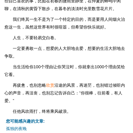
些自己喜欢的事，比如在初春的微雨里静坐，在仲夏的蝉鸣中闲
聊，在清秋的黄昏下散步，在暮冬的淡淡时光里数雪花片片。
我们终其一生不是为了一个特定的目的，而是要用人间烟火治
愈这一生，虽然这世界有时很喧嚣，但希望你快乐就好。
人生，不要轻易交白卷。
一定要勇敢一点，想爱的人大胆地去爱，想要的生活大胆地去
争取。
当生活给你100个理由让你哭泣时，你就拿出1000个理由笑给
它看。
再疲惫，也别忽略
欣赏
沿途的风景，再迷茫，也别错过倾听内
心的声音，再沮丧，也别忘记告诉自己：“你很棒，往前看，有人
爱。”
任他风吹雨打，终将乘风破浪。
您可能感兴趣的文章:
孤独的夜晚