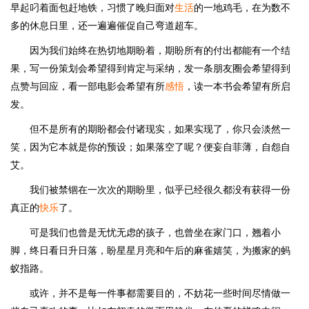
早起叼着面包赶地铁，习惯了晚归面对
生活
的一地鸡毛，在为数不
多的休息日里，还一遍遍催促自己弯道超车。
因为我们始终在热切地期盼着，期盼所有的付出都能有一个结
果，写一份策划会希望得到肯定与采纳，发一条朋友圈会希望得到
点赞与回应，看一部电影会希望有所
感悟
，读一本书会希望有所启
发。
但不是所有的期盼都会付诸现实，如果实现了，你只会淡然一
笑，因为它本就是你的预设；如果落空了呢？便妄自菲薄，自怨自
艾。
我们被禁锢在一次次的期盼里，似乎已经很久都没有获得一份
真正的
快乐
了。
可是我们也曾是无忧无虑的孩子，也曾坐在家门口，翘着小
脚，终日看日升日落，盼星星月亮和午后的麻雀嬉笑，为搬家的蚂
蚁指路。
或许，并不是每一件事都需要目的，不妨花一些时间尽情做一