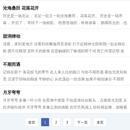
沧海桑田 花落花开
历史是一场见证， 见证一轮又一轮沧海桑田， 花落花开。 历史是一场序
幕， 开启了， 等待下一场精彩。 粉墨登场的，终将谢幕， 踯躅而去的，也
成回忆。 青山遮不住，毕竟东流去...
甜润律动
清晨，来到老地方 没看到你飘逸而至身影 打不起精神太阳和我一起走顾右
盼 摁不住眺望 是昨天的疲倦 还是触碰到了敏感的那个词 死亡尚需证明 迷
惑荒唐 离去的那人 卸去了一身的疲...
不期而遇
记得在那个 落花纷飞的季节 在人来人往的路口 与你不期而遇 看似无意却有
意 沉浸于回味的痴迷 平静的心 从此荡起一丝涟漪 如果不相信缘分 不期而
遇又算作什么 邂逅在相同的路上...
月牙弯弯
月牙弯弯 多像一叶小舟 在星海中摆渡 不知是谁站在船头，点着星光划桨 从
此岸驶向彼岸 月牙弯弯 多像父亲的渔船 在茫茫凤湖上 轻轻摇起橹，放喉着
渔歌 摇落了满天星辰 月牙弯弯...
首页
1
2
3
下一页
末页