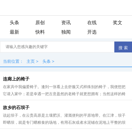
头条
原创
资讯
在线
奖文
最新
快料
独闻
开选
当前位置：
主页
>
头条
>
连廊上的椅子
在家具中我偏爱椅子。逢到一张看上去舒服又式样殊别的椅子，我便想把
它请入家中；若是幸遇一把古意盈然的老椅子就更想拥有；当然这样的椅
子已经不是用来坐的，而是摆放在那里...
故乡的石坝子
说起坝子，在云贵高原是土壤肥沃、灌溉便利的平原地带。在江津，坝子
即晒坝，就是专门晒粮食的场地，有用石灰或者水泥铺在泥地上平整的坝
子，也有天然的晒场。江津多是连绵起...