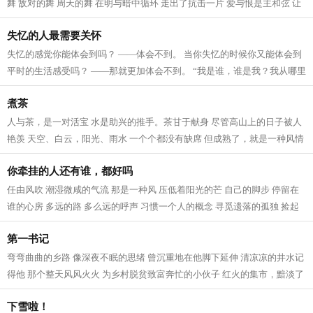
舞 敌对的舞 周天的舞 在明与暗中循环 走出了抗击一片 爱与恨是主和弦 让
铁与血成为波澜 破与立交织 信手拈...
失忆的人最需要关怀
失忆的感觉你能体会到吗？ ——体会不到。 当你失忆的时候你又能体会到
平时的生活感受吗？ ——那就更加体会不到。 “我是谁，谁是我？我从哪里
来……” 生活的许多问题总是让...
煮茶
人与茶，是一对活宝 水是助兴的推手。茶甘于献身 尽管高山上的日子被人
艳羡 天空、白云，阳光、雨水 一个个都没有缺席 但成熟了，就是一种风情
被人揉搓杀青 被高温淬炼 一点一...
你牵挂的人还有谁，都好吗
任由风吹 潮湿微咸的气流 那是一种风 压低着阳光的芒 自己的脚步 停留在
谁的心房 多远的路 多么远的呼声 习惯一个人的概念 寻觅遗落的孤独 捡起
陌生使者的低沉 刷洗心影中的声息...
第一书记
弯弯曲曲的乡路 像深夜不眠的思绪 曾沉重地在他脚下延伸 清凉凉的井水记
得他 那个整天风风火火 为乡村脱贫致富奔忙的小伙子 红火的集市，黯淡了
昔日的愁绪和叹息 一路上的牵挂...
下雪啦！