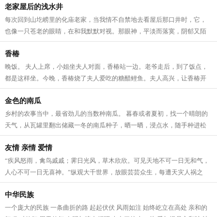
老家屋后的浅水井
每次回到山圪崂里的化庙老家，当我情不自禁地去看屋后那口井时，它，
也像一只苍老的眼睛，在和我默默对视。那眼神，平淡而落寞，阴郁又陌
生，仿佛我们并不曾相识……而不管我...
香椿
晚饭。 夫人上席，小姐坐夫人对面，香椿站一边。老爷走后，到了饭点，
都是这样坐。今晚，香椿烧了夫人爱吃的糖醋鲤鱼。夫人高兴，让香椿开
了瓶白酒。二两白酒下肚，夫人突然将...
金色的南瓜
乡村的农事当中，最省劲儿的当数种南瓜。 暮春或者夏初，找一个晴朗的
天气，从瓦罐里翻出储藏一冬的南瓜种子，晒一晒，浸点水，随手种进松
软的泥土里。南瓜野性、皮实，对土壤...
友情 亲情 爱情
“疾风怒雨，禽鸟戚戚；霁日光风，草木欣欣。可见天地不可一日无和气，
人心不可一日无喜神。”纵观大千世界，放眼芸芸众生，每遭天灾人祸之
事，每逢生命攸关之际，每遇窘境困...
中华民族
一个庞大的民族 一条曲折的路 起起伏伏 风雨如注 始终屹立在高处 亲和的