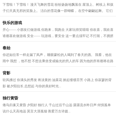
下雪啦！下雪啦！ 漫天飞舞的雪花 纷纷扬扬地飘落在 屋顶上、树枝上 和孩
子们天真无邪的笑脸上。 洁白的雪花像一群蝴蝶， 在空中翩翩起舞。 它们
是调皮捣蛋的小精灵， 把汽车藏...
快乐的游戏
开心—— 小朋友们做游戏 你跑来，我跑去 大家玩得笑嘻嘻 你欢喜，我欢喜
谁都喜欢做游戏 安全—— 玩游戏，要安全 这一要点须牢记 不打闹，不拥挤
人身安全须铭记 智慧—— 玩游...
春始
你还如往常一样走漏了风声， 睡眼蒙松的人喝到了春天的酒。 我看，他在
雨中 我想 ，他不想 不想去乘坐变成输光的穷人的车 因为他的所有都将在路
途中逝去 如少年春光，一生乍泄一...
背影
轻风拂过 你满头的秀发 将淡黄的 油菜花 掀起缕缕芬芳 小路上 你寂寥的背
影 被夕阳拉长 总想起 与你的美好时光...
独行黄昏
倦鸟归巢又黄昏 夕阳好 独行人 千山过后千山远 潺潺流水昨日声 何惧孤单
说什么天高地远 莫言大漠孤烟 善爱万古诗篇...