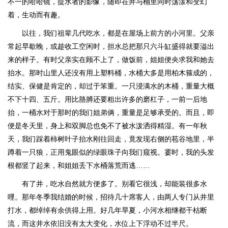
不一的哈哈镜，提水者的影像，随即在井与桶里同时荡漾和变幻
着，生动而有趣。
以往，我们祖辈几代吃水，都是在屋场上前方的小河里。父亲
常起早歇晚，或趁收工空闲时，担水总把那只六斗缸盛得就要溢出
来的样子。有时父亲实在顾不上了，做饭前，姐姐便央求我和她去
抬水。那时山里人还没有用上塑料桶，水桶大多是用柏木箍成的，
结实、保健是肯定的，却过于笨重。一只浸满水的木桶，重量大概
不下十四、五斤。用比胳膊还要粗出许多的磨杠子，一前一后地
抬，一桶水对于那时的我们姐弟俩，重量是足够承受的。而且，即
便是冬天里，身上和双脚总也免不了被水泼洒得精湿。有一年秋
天，我们踩着柿树叶子抬水刚往回走，竟发现右侧的苞谷地里，半
蹲着一只狼，正用鬼眼似的绿眼珠子向我们窥视。霎时，我的头发
根都竖了起来，和姐姐丢下水桶落荒而逃……
有了井，吃水自然就方便多了。别看它很浅，却能装很多水
哩。那年冬季我结婚的时候，招待几十席客人，由两人专门从井里
打水，都绰绰有余供得上用。好几年旱夏，小河水相继都干枯断
流，而这井水依旧没有太大变化，水位上下浮动不过半尺。