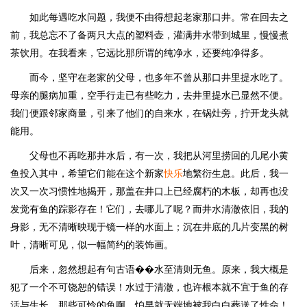
如此每遇吃水问题，我便不由得想起老家那口井。常在回去之
前，我总忘不了备两只大点的塑料壶，灌满井水带到城里，慢慢煮
茶饮用。在我看来，它远比那所谓的纯净水，还要纯净得多。
而今，坚守在老家的父母，也多年不曾从那口井里提水吃了。
母亲的腿病加重，空手行走已有些吃力，去井里提水已显然不便。
我们便跟邻家商量，引来了他们的自来水，在锅灶旁，拧开龙头就
能用。
父母也不再吃那井水后，有一次，我把从河里捞回的几尾小黄
鱼投入其中，希望它们能在这个新家
快乐
地繁衍生息。此后，我一
次又一次习惯性地揭开，那盖在井口上已经腐朽的木板，却再也没
发觉有鱼的踪影存在！它们，去哪儿了呢？而井水清澈依旧，我的
身影，无不清晰映现于镜一样的水面上；沉在井底的几片变黑的树
叶，清晰可见，似一幅简约的装饰画。
后来，忽然想起有句古语��水至清则无鱼。原来，我大概是
犯了一个不可饶恕的错误！水过于清澈，也许根本就不宜于鱼的存
活与生长。那些可怜的鱼啊，怕早就无端地被我白白葬送了性命！