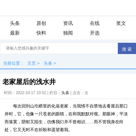
头条
原创
资讯
在线
奖文
最新
快料
独闻
开选
当前位置：
主页
>
头条
>
老家屋后的浅水井
时间：2022-10-17 10:52 | 栏目：
头条
| 点击：
次
每次回到山圪崂里的化庙老家，当我情不自禁地去看屋后那口
井时，它，也像一只苍老的眼睛，在和我默默对视。那眼神，平淡
而落寞，阴郁又陌生，仿佛我们并不曾相识……而不管我身在何
处，它又无时不在祈盼和遥望着我。