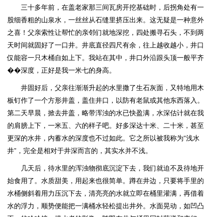
三十多年前，在盖老家那三间瓦房开挖基础时，后拐角处有一
股细香粗的山泉水，一丝丝从石缝里挤压出来。这无疑是一种意外
之喜！父亲索性让帮忙的亲邻们就地深挖，四处搬寻石头，不到两
天时间就固好了一口井。井底直径四尺有余，往上越收越小，井口
仅能容一只木桶自如上下。我站在其中，井口外沿跟头顶一般平齐
��深度，正好是我一米七的身高。
井固好后，父亲往渐渐升起的水里撒了生石灰面，又特地用木
板钉作了一个方形井盖，盖住井口，以防有老鼠或其他东西落入。
第二天早晨，掀去井盖，略带浑浊的水已快盈满，水深估计就在我
的肩膀上下，一米五、六的样子吧。好多深达十米、二十米，甚至
更深的水井，内蓄水的深度也不过如此。它之所以被我称为“浅水
井”，完全是相对于井深而言的，其实水并不浅。
几天后，待水里的浑浊物彻底沉淀下去，我们就迫不及待地开
始食用了。水质甜美，用起来也很简单。蹲在井边，只要将手里的
水桶侧斜着用力压沉下去，清亮亮的水就立即在桶里灌满，再借着
水的浮力，顺势便能把一满桶水轻松提出井外。水面晃动，如凹凸