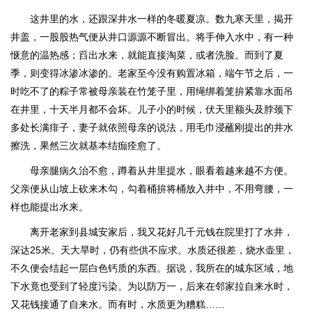
这井里的水，还跟深井水一样的冬暖夏凉。数九寒天里，揭开
井盖，一股股热气便从井口源源不断冒出。将手伸入水中，有一种
惬意的温热感；舀出水来，就能直接淘菜，或者洗脸。而到了夏
季，则变得冰渗冰渗的。老家至今没有购置冰箱，端午节之后，一
时吃不了的粽子常被母亲装在竹笼子里，用绳绑着笼拚紧靠水面吊
在井里，十天半月都不会坏。儿子小的时候，伏天里额头及脖颈下
多处长满痱子，妻子就依照母亲的说法，用毛巾浸蘸刚提出的井水
擦洗，果然三次就基本结痂痊愈了。
母亲腿病久治不愈，蹲着从井里提水，眼看着越来越不方便。
父亲便从山坡上砍来木勾，勾着桶拚将桶放入井中，不用弯腰，一
样也能提出水来。
离开老家到县城安家后，我又花好几千元钱在院里打了水井，
深达25米。天大旱时，仍有些供不应求。水质还很差，烧水壶里，
不久便会结起一层白色钙质的东西。据说，我所在的城东区域，地
下水竟也受到了轻度污染。为以防万一，后来在邻家拉自来水时，
又花钱接通了自来水。而有时，水质更为糟糕……