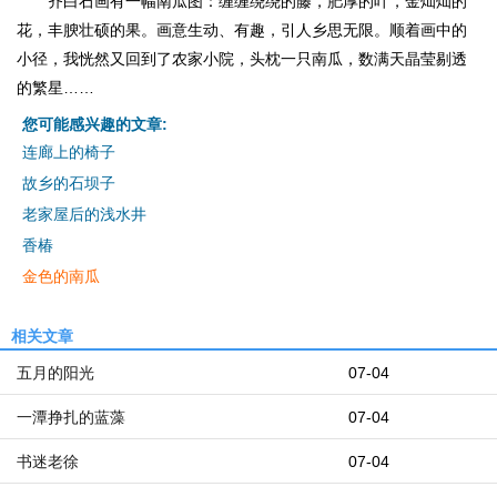
齐白石画有一幅南瓜图：缠缠绕绕的藤，肥厚的叶，金灿灿的
花，丰腴壮硕的果。画意生动、有趣，引人乡思无限。顺着画中的
小径，我恍然又回到了农家小院，头枕一只南瓜，数满天晶莹剔透
的繁星……
您可能感兴趣的文章:
连廊上的椅子
故乡的石坝子
老家屋后的浅水井
香椿
金色的南瓜
相关文章
五月的阳光
07-04
一潭挣扎的蓝藻
07-04
书迷老徐
07-04