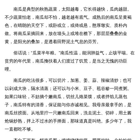
南瓜是典型的秋熟蔬菜，太阳越毒，它长得越快，瓜肉越甜。
不少蔬菜怕老，南瓜却不怕，越老越有底气。成熟后的南瓜呈黄褐
色，在晴朗的天空下，或卧或立，或倚或悬，憨厚墩实、质朴内
敛。将南瓜采摘回来，放在墙头上或堆在檐下，那层层叠叠的金
黄，是阳光的叠加，是透着田野泥土气息的芬芳。
俗话说：“瓜菜半年粮。”南瓜性温，能润肺益气，止咳平喘。在
贫穷的年代里，南瓜搀扶着人们渡过了饥荒，是当之无愧的功臣
哩。
南瓜的吃法很多，可以切片，加葱、姜、蒜、辣椒清炒；也可
以剁成大块，隔水清蒸；还可以与小米、豆子、苞谷糁一同煮粥。
如果口味轻，不妨摘个嫩南瓜，切丝儿烙菜馍，或者拌馅儿蒸包
子，南瓜特有的清香，保证能与你赤诚相见。我母亲最拿手的，是
南瓜丝捞面。从地里拧一只嫩南瓜回来，洗去泥土、切碎，用土酱
炝锅炒熟，拌上不过水的手擀面，那味道真是叫绝。多少年了，我
一直都吃不够。