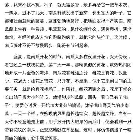
落，从来不挑不拣。种了，就无需多管，最多再给它一把草木灰、
一瓢水。过不了几天，南瓜籽就发出了新芽，长出宽大的叶子。它
那粗壮而葱绿的藤蔓，蓬蓬勃勃地爬行，把地面罩得严严实实。南
瓜藤上生有一种卷须，毛茸茸的，见什么缠什么，遇树爬树，遇墙
攀墙。有经验的农人怕它跑藤跑疯了，就把它的头掐了。这时候，
南瓜藤才不得不放慢脚步，跑得有节制起来。
盛夏，是南瓜开花的时节。南瓜大多在夜里开花，头天傍晚，
看它还是一枝枝花蕾。第二天一早，那喇叭似的黄花，就热热闹闹
地开成一片金色的海洋。南瓜花有雌雄之分，雌花是真花，数量
少、花冠大；雄花是谎花，只开花、不坐果，似乎它来到世间的主
要任务，就是给真花捧场子、作陪衬。雌花凋谢之后，花座下就会
长出鸽子蛋大小的雏瓜。放慢脚步的瓜藤，回头一看自己有了“孩
子”，便爱心迸发，开始加大养分的输送。沐浴着山野灵气的小南
瓜，一天一个样，在煦暖的风里越长越结实，越长越文静。当有一
天你不经意地走上前，用手拨开阔大肥厚的南瓜叶，便会看到一只
带有花纹的南瓜，正憨憨地卧在草丛里。这时，你仿佛偶遇了一幅
美丽的油画，心中满是惊喜。