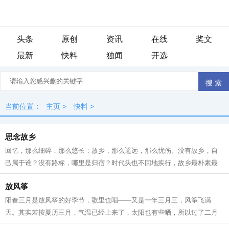
头条
原创
资讯
在线
奖文
最新
快料
独闻
开选
当前位置：
主页
>
快料
>
思念故乡
回忆，那么细碎，那么悠长；故乡，那么遥远，那么忧伤。没有故乡，自
己属于谁？没有路标，哪里是归宿？时代头也不回地疾行，故乡最朴素最
亲切的气息，一幕幕的景象在眼前滑过...
放风筝
阳春三月是放风筝的好季节，歌里也唱——又是一年三月三，风筝飞满
天。其实若按夏历三月，气温已经上来了，太阳也有些晒，所以过了二月
二龙抬头，就是外出踏青、纸鸢纷飞的好...