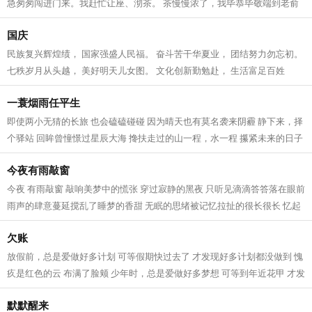
急匆匆闯进门来。我赶忙让座、沏茶。 茶慢慢浓了，我毕恭毕敬端到老俞
手上。老俞象往常一样，边谢坐边儒...
国庆
民族复兴辉煌绩， 国家强盛人民福。 奋斗苦干华夏业， 团结努力勿忘初。
七秩岁月从头越， 美好明天儿女图。 文化创新勤勉赴， 生活富足百姓
途。...
一蓑烟雨任平生
即使两小无猜的长旅 也会磕磕碰碰 因为晴天也有莫名袭来阴霾 静下来，择
个驿站 回眸曾憧憬过星辰大海 搀扶走过的山一程，水一程 攥紧未来的日子
把彼此交给时间 交给阳光 交给爱...
今夜有雨敲窗
今夜 有雨敲窗 敲响美梦中的慌张 穿过寂静的黑夜 只听见滴滴答答落在眼前
雨声的肆意蔓延搅乱了睡梦的香甜 无眠的思绪被记忆拉扯的很长很长 忆起
儿时的无忧和童年 不知觉中已步...
欠账
放假前，总是爱做好多计划 可等假期快过去了 才发现好多计划都没做到 愧
疚是红色的云 布满了脸颊 少年时，总是爱做好多梦想 可等到年近花甲 才发
现好多梦想原来都很可笑 怅惘是...
默默醒来