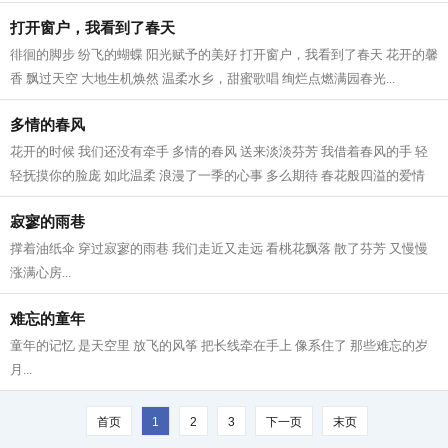
灵魂被掏空 无与伦比的生命传承...
打开窗户，我看到了春天
徘徊的脚步 纷飞的蝴蝶 阳光赋予的美好 打开窗户，我看到了春天 花开的馨
香 飘过天空 大地生机焕然 温柔水乡，甜蜜歌唱 绚烂点燃满园春光...
多情的春风
花开的时候 我们还没有牵手 多情的春风 送来淡淡芬芳 我借着春风的手 轻
轻抚摸你的脸庞 如此温柔 浪漫了一季的心事 多么期待 春花般四溢的爱情
与你在一起 不再问今夕何年 多情的...
寂寥的雨巷
撑着油纸伞 穿过寂寥的雨巷 我们走近又走远 看桃花飘落 散了芬芳 又慢慢
涨满心房...
难忘的童年
童年的记忆 是天空里 放飞的风筝 把长线牵在手上 像系住了 那些难忘的岁
月...
首页
1
2
3
下一页
末页