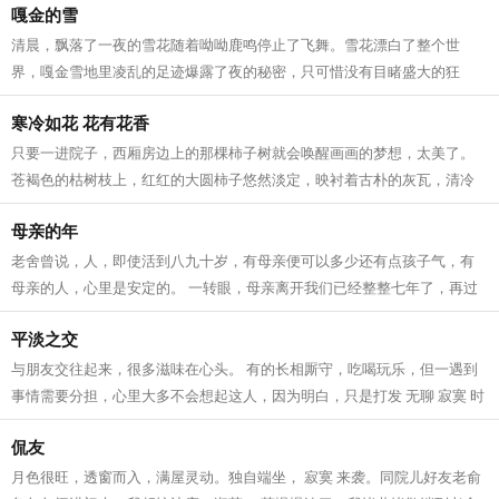
嘎金的雪
清晨，飘落了一夜的雪花随着呦呦鹿鸣停止了飞舞。雪花漂白了整个世
界，嘎金雪地里凌乱的足迹爆露了夜的秘密，只可惜没有目睹盛大的狂
欢。 嘎金的雪一般来得比较晚，但比起太阳...
寒冷如花 花有花香
只要一进院子，西厢房边上的那棵柿子树就会唤醒画画的梦想，太美了。
苍褐色的枯树枝上，红红的大圆柿子悠然淡定，映衬着古朴的灰瓦，清冷
冷的蓝天，还有朱红斑驳的雕花门窗，...
母亲的年
老舍曾说，人，即使活到八九十岁，有母亲便可以多少还有点孩子气，有
母亲的人，心里是安定的。 一转眼，母亲离开我们已经整整七年了，再过
一个多月就是2022年的春节了，我更加...
平淡之交
与朋友交往起来，很多滋味在心头。 有的长相厮守，吃喝玩乐，但一遇到
事情需要分担，心里大多不会想起这人，因为明白，只是打发 无聊 寂寞 时
光的玩伴而已。有的不常见面，但逢...
侃友
月色很旺，透窗而入，满屋灵动。独自端坐， 寂寞 来袭。同院儿好友老俞