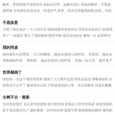
醒来，梦里的情节深刻在目 如钻石闪亮，如磐石堵心 我保持睡姿，尽量放
缓呼吸 生怕梦的余温见光，碎成空气 梦里，你并没有吻我的脸 此刻，你依
然没有在我身边 你也并没有答应，...
不是故意
习惯了独自漫步 一个人的天空 细细地看所有的存在 寻找丢失的自己 知道我
来了 一切素目 看出了我的瘦弱 憔悴升级 漫无目的的走 像每一次 起初和结
果都是无 只是静静的看 不知道有...
我的同桌
她有着长长的秀发， 大大的眼睛。 她会在我伤心的时候， 安慰我； 她会在
我困难的时候， 帮助我； 她会在我开心的时候， 和我一起大笑。 她不是千
金豪门的大小姐， 但却像女王范...
世界颠倒了
突然有一天这个美好的世界 颠倒了人们用手走路 用耳朵说话 用嘴来聆听 自
然界也不太平了 森林里长出的 不再是绿绿的小草，高大的树木 而是轻飘飘
的白云 动物界也不太平了 一向有...
古树不古・黄家
历经风吹雨打 见证岁月的侵蚀 偌大的空间 笑纳众人怀古的风姿 依然茂密的
枝干述说着过往 广盛的黄家，百年的古树 遥遥守望 抚摸粗糙的躯体 腐朽的