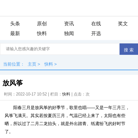
头条
原创
资讯
在线
奖文
最新
快料
独闻
开选
当前位置：
主页
>
快料
>
放风筝
时间：2022-10-17 10:52 | 栏目：
快料
| 点击：
次
阳春三月是放风筝的好季节，歌里也唱——又是一年三月三，
风筝飞满天。其实若按夏历三月，气温已经上来了，太阳也有些
晒，所以过了二月二龙抬头，就是外出踏青、纸鸢纷飞的好时节
了。