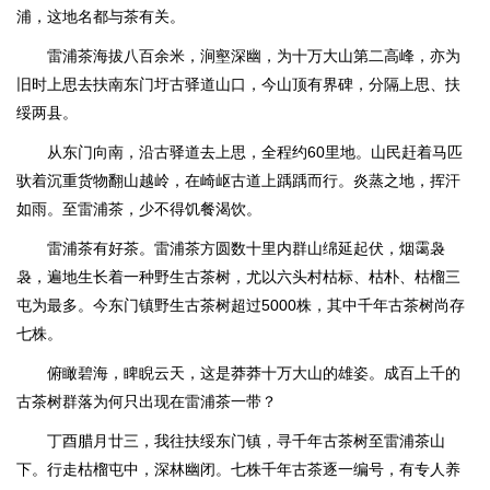
浦，这地名都与茶有关。
雷浦茶海拔八百余米，涧壑深幽，为十万大山第二高峰，亦为
旧时上思去扶南东门圩古驿道山口，今山顶有界碑，分隔上思、扶
绥两县。
从东门向南，沿古驿道去上思，全程约60里地。山民赶着马匹
驮着沉重货物翻山越岭，在崎岖古道上踽踽而行。炎蒸之地，挥汗
如雨。至雷浦茶，少不得饥餐渴饮。
雷浦茶有好茶。雷浦茶方圆数十里内群山绵延起伏，烟霭袅
袅，遍地生长着一种野生古茶树，尤以六头村枯标、枯朴、枯榴三
屯为最多。今东门镇野生古茶树超过5000株，其中千年古茶树尚存
七株。
俯瞰碧海，睥睨云天，这是莽莽十万大山的雄姿。成百上千的
古茶树群落为何只出现在雷浦茶一带？
丁酉腊月廿三，我往扶绥东门镇，寻千年古茶树至雷浦茶山
下。行走枯榴屯中，深林幽闭。七株千年古茶逐一编号，有专人养