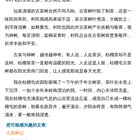
仙泉浇灌的古茶树自然不同凡响。古茶树叶除了制茶，还是一
味民间草药。村民偶感风寒或不适，采古茶树叶煮汤，大碗饮之，
则浑身清爽，如释重负。村民也因此对古茶树产生依赖与敬畏，视
为神树。每至清明，架梯采青时，村民总会在古茶树前焚香敬拜，
祈求丰收和平安。
古泉与神树，越传越神奇。有人说，人走茶凉。枯榴茶却不是
这样。枯榴茶里一直都有温暖的阳光。人走还是人留，枯榴屯古茶
树都在阳光里倚门回首，让人感觉那就是春天光景。
我在枯榴屯农因彰家喝了一下午的千年古树茶。茶叶在水里上
下沉浮，一如十余年来岭南漂泊的我。一时间，内心丰沛而充盈。
我在枯榴屯充满原始气息的山谷里流连忘返，感觉自己长成一棵枯
榴屯的茶树，朝看名葩异卉，遍开溪谷。夕阳余晖里，有阵阵潮气
涌来，雾一般将我浸透。
您可能感兴趣的文章:
古茶树记