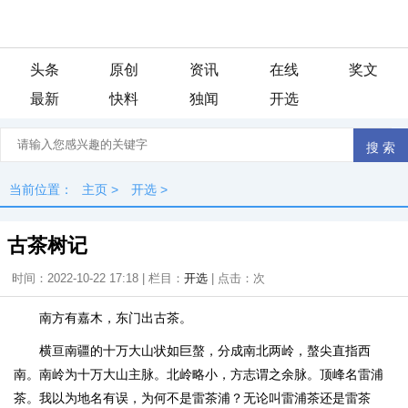
头条
原创
资讯
在线
奖文
最新
快料
独闻
开选
当前位置：
主页
>
开选
>
古茶树记
时间：2022-10-22 17:18 | 栏目：
开选
| 点击：
次
南方有嘉木，东门出古茶。
横亘南疆的十万大山状如巨螯，分成南北两岭，螯尖直指西
南。南岭为十万大山主脉。北岭略小，方志谓之余脉。顶峰名雷浦
茶。我以为地名有误，为何不是雷茶浦？无论叫雷浦茶还是雷茶