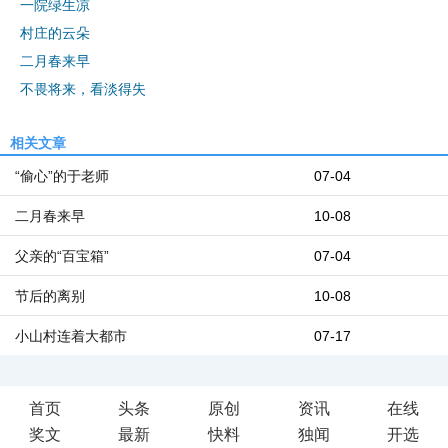
一院绿生凉
村庄的云朵
二月春来早
不畏将来，看淡得失
相关文章
“偷心”的于老师
07-04
二月春来早
10-08
父亲的“百宝箱”
07-04
节后的离别
10-08
小山村连着大都市
07-17
首页
头条
原创
资讯
在线
奖文
最新
快料
独闻
开选