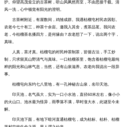
护。仰望高茂耸立的古茶树，听山风飒然而至，不由思接千载。清
风一洗，心中顿觉有阳光的澄明。
古茶树附近，有屋数间，鸡雏成群。我遇枯榴屯村民农因彰。
农老今七十有三，种茶十余亩。邀我入其舍，煮茶品茗。我问农
老，今枯榴茶名播四方，是何缘由？农老想了一下，说出两个字，
真味。
人真，茶才真。枯榴屯的村民种茶制茶，皆循古法，手工炒
制，只求留其山野清气与真味。一口枯榴茶里，饱含着枯榴屯最纯
粹的阳光和山林气息，当然，还有山泉滋养。农老向我说出一段异
事。
枯榴屯向东约七八里地，有一孔神秘古山泉，名印天池。
印天池，名气虽大，实为一口小水池，直径60米左右，像小小
的火山口。池水最为怪异，雨季落不满，旱时涨大水，此谜至今未
解。
印天池下面，有地下暗河直通枯榴屯，成为枯标、枯朴、枯榴
等村屯的生命之源，里人谓之仙泉。