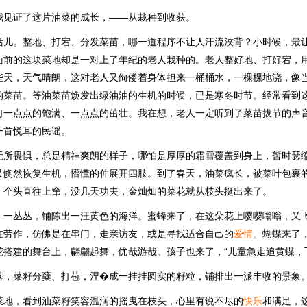
我见证了这片油菜的成长，——从栽种到收获。
活儿。整地、打宕、分发菜苗，哪一道程序不让人汗流浃背？小时候，最
面前的这块菜地却是一对上了年纪的老人栽种的。老人整好地、打好宕，
些天，天气晴朗，这对老人又佝偻着身体担来一桶桶水，一棵棵地浇，像
的菜苗。等油菜苗焕发出绿油油的生机的时候，已是寒冬时节。经常看到
们一点点的饱满、一点点的茁壮。我在想，老人一定听到了菜苗拔节的声
一首悦耳的民谣。
无所畏惧，总是精神爽朗的样子，哪怕是厚厚的霜雪覆盖到身上，暂时瑟
又倏然恢复生机，懵懂的伸展开四肢。到了春天，油菜疯长，被菜叶包裹
，个头直往上窜，没几天功夫，金灿灿的菜花就从枝头挺出来了。
、一丛丛，铺陈出一汪黄色的海洋。蜜蜂来了，在这朵花上嘤嘤嗡嗡，又
在劳作，仿佛是在串门，走亲访友，或是寻找适合自己的
爱情
。蝴蝶来了
花搭建的舞台上，翩翩起舞，优哉游哉。孩子也来了，“儿童急走追黄蝶，
落，菜籽分蘖、打苞，涅�成一挂挂圆实的籽粒，铺排出一派丰收的景象
菜地，看到油菜籽笑容温润的摇曳在枝头，心里有说不尽的
快乐
和满足，