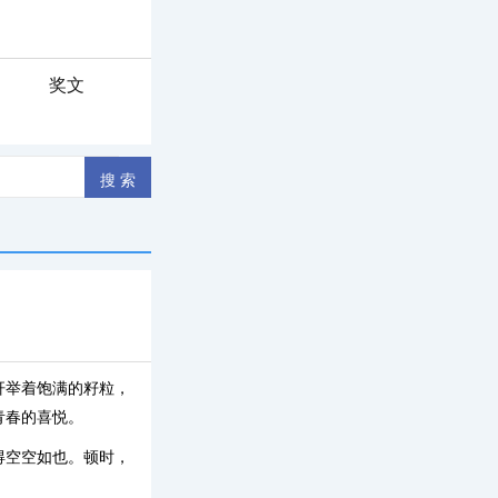
奖文
杆举着饱满的籽粒，
青春的喜悦。
得空空如也。顿时，