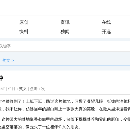
原创
资讯
在线
快料
独闻
开选
奖文
>
种
:52 | 栏目：
奖文
| 点击：
次
的油菜收割了！上班下班，路过这片菜地，习惯了凝望几眼，挺拔的油菜
我，我不让你，仿佛当年的黑白照上一张张天真的笑脸，在微风里洋溢着
，这片偌大的菜地像丢盔卸甲的战场，散落下棵棵菜茬和零乱的脚印，变
心里空落落的，像走失了一位相伴许久的朋友。