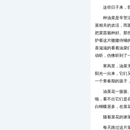
这些日子来，
种油菜是辛苦
菜相关的农活，而
把菜苗栽种好。那
护着这片嗷嗷待哺
喜滋滋的看着油菜
动听，仿佛听到了
寒风里，油菜
阳光一出来，它们
一个青春期的孩子
油菜花一簇簇
嗡，看不出它们是
白蝴蝶居多，在菜
随着菜花的谢
每天路过这片