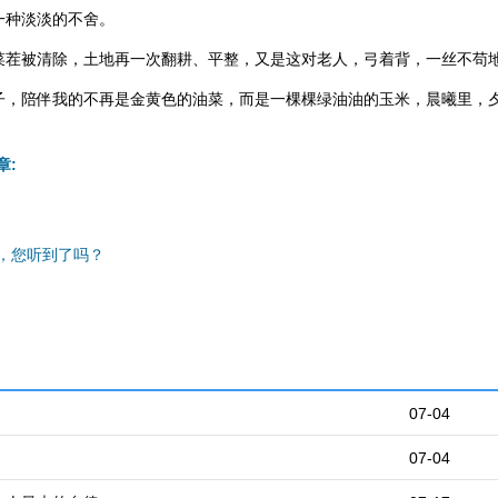
一种淡淡的不舍。
菜茬被清除，土地再一次翻耕、平整，又是这对老人，弓着背，一丝不苟
子，陪伴我的不再是金黄色的油菜，而是一棵棵绿油油的玉米，晨曦里，
章:
，您听到了吗？
07-04
07-04