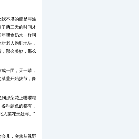
让我不堪的便是与油
用了两三天的时间才
当年喂食奶水一样呵
这对老人跑到地头，
音，那么美妙，那么
缩成一团，天一晴，
的菜薹开始拔节，像
飞到那朵花上嘤嘤嗡
，各种颜色的都有，
飞入菜花无处寻。”
。
这会儿，突然从视野