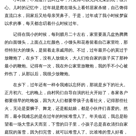
心。儿时的记忆中，过年就是爬在墙头上看邻居家杀猪，自己馋得
直流口水，回家后又给母亲哭鼻子。于是，过年成了我小时候梦寐
以求的事，每天都念叨着什么时候过年。
记得在我小的时候，每到腊月二十左右，家里要蒸几盆热腾腾
的白面馒头，上面点上红颜色，小馒头和花卷留着自己家里吃，那
些特别大的馒头，是留着走亲戚用的。不过，过年最开心的莫过于
放鞭炮了，在乡下，没有人放烟火，大人们给自家的孩子买了那种
最小的鞭炮。记得有一次，我在外公家里放鞭炮，我的手不小心被
炸伤了，从那以后，我很少放鞭炮。
在乡下，过年还有一样令我难以忘怀的，那就是乡下的社火。
正月初六、七的晚上，由村民们自导自演的社火开始了，各家各户
都要很早的吃晚饭，因为大人们都要带孩子去看社火，记得那些社
火，无论是耍狮子、舞龙，还是船姑娘，都是小伙伴们喜爱的。然
而，最令我难忘的是在过年的时候堆雪人了。年关临近，我总是盼
望着一场大雪从天而至，下雪的日子里，小孩子总是喜欢清扫自家
庭院的落雪，因为扫完雪，就可以堆雪人了。比谁堆的雪人好看，