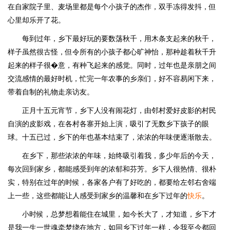
在自家院子里、麦场里都是每个小孩子的杰作，双手冻得发抖，但
心里却乐开了花。
每到过年，乡下最好玩的要数荡秋千，用木条支起来的秋千，
样子虽然很古怪，但令所有的小孩子都心旷神怡，那种趁着秋千升
起来的样子很�意，有种飞起来的感觉。同时，过年也是亲朋之间
交流感情的最好时机，忙完一年农事的乡亲们，好不容易闲下来，
带着自制的礼物走亲访友。
正月十五元宵节，乡下人没有闹花灯，由邻村爱好皮影的村民
自演的皮影戏，在各村各寨开始上演，吸引了无数乡下孩子的眼
球。十五已过，乡下的年也基本结束了，浓浓的年味便逐渐散去。
在乡下，那些浓浓的年味，始终吸引着我，多少年后的今天，
每次回到家乡，都能感受到年的浓郁和芬芳。乡下人很热情、很朴
实，特别在过年的时候，各家各户有了好吃的，都要给左邻右舍端
上一些，这些都能让人感受到家乡的温馨和在乡下过年的
快乐
。
小时候，总梦想着能住在城里，如今长大了，才知道，乡下才
是我一生一世魂牵梦绕在地方，如同乡下过年一样，令我至今都回