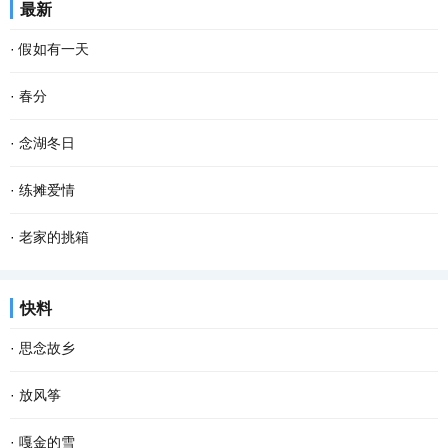
最新
又从下游逆流而上。春天河水澄澈无比，站在岸...
几眼，挺拔的油菜杆举着饱满的籽粒，挤挤挨挨，你不让我，我不让
·
假如有一天
你，仿佛当年的黑白照上一张张天真的笑脸，在...
假如有一天， 我变成了一阵风， 我会轻柔的吹过游子的脸庞， 像母
·
春分
亲般抚慰他漂泊的心灵。 假如有一天， 我变成了一场雨， 我会尽情
春分 一位季节的仙子 拽着暖暖的春风 蓬勃着生命的气息 撒一路芬芳
·
念湖冬日
的浇灌久旱的粮田， 让干涸的良苗尽情享受绵绵...
款款地走来 春风敲醒冰封的泥土 苏醒了沉睡的种子 一种力量在酥软
念湖，一个藏在云南乌蒙山腹地的高原湖泊，烟波浩渺，碧水茫茫。
·
练摊爱情
的泥土里萌动 一个希望在春光里勃发 萌发生长...
冬天的念湖，有着一种自然、简约的美。远山连绵，湖水深流。而树
近日来，“地摊”这个词突然火爆起来，网络上出现各种各样的地摊文
·
老家的挑箱
早已被染成了一种桔红色，一排站在湖水中，仿...
化，顿时勾起我的一段难忘的练摊经历。 大二那年春天，家里突然遭
双亲离去，没有为我们留下什么值钱的遗产，唯有那漆上朱丹色土漆
快料
遇变故，做了一辈子鞋匠的爷爷检查出白血病...
的残旧挑箱让我难以忘怀。每次去乡下老屋中，我都特意去看一看，
·
思念故乡
摸一摸沧桑的挑箱，那泛着历史烟尘的土漆依然...
回忆，那么细碎，那么悠长；故乡，那么遥远，那么忧伤。没有故
·
放风筝
乡，自己属于谁？没有路标，哪里是归宿？时代头也不回地疾行，故
阳春三月是放风筝的好季节，歌里也唱——又是一年三月三，风筝飞
·
嘎金的雪