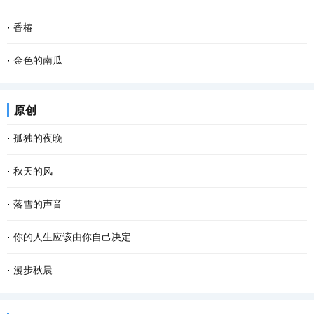
这样的椅子已经不是用来坐的，而是摆放在那里...
坝子即晒坝，就是专门晒粮食的场地，有用石灰或者水泥铺在泥地上
每次回到山圪崂里的化庙老家，当我情不自禁地去看屋后那口井时，
·
香椿
平整的坝子，也有天然的晒场。江津多是连绵起...
它，也像一只苍老的眼睛，在和我默默对视。那眼神，平淡而落寞，
晚饭。 夫人上席，小姐坐夫人对面，香椿站一边。老爷走后，到了饭
·
金色的南瓜
阴郁又陌生，仿佛我们并不曾相识……而不管我...
点，都是这样坐。今晚，香椿烧了夫人爱吃的糖醋鲤鱼。夫人高兴，
乡村的农事当中，最省劲儿的当数种南瓜。 暮春或者夏初，找一个晴
原创
让香椿开了瓶白酒。二两白酒下肚，夫人突然将...
朗的天气，从瓦罐里翻出储藏一冬的南瓜种子，晒一晒，浸点水，随
·
孤独的夜晚
手种进松软的泥土里。南瓜野性、皮实，对土壤...
这个夜晚我又孤独了 从没想过 会离幸福这么遥远 当我疲惫不堪时 站
·
秋天的风
在皎洁的月亮下 被风呛得咳嗽了数声 遥远的 我仿佛看见了 依稀中你
秋天的风 相对于夏天的风 多了一丝凉意 相对于冬天的风 又多了些许
·
落雪的声音
久违的笑容 这个夜晚好像有了 记忆里的流浪...
温存 而相对于春天的风 却多了几分萧瑟和寂寥 秋天的风宛如一支孩
雪花把诗歌写给冬天 大地打开一个明快的季节 屋顶瓦片浑然一色 万
·
你的人生应该由你自己决定
童的画笔 为世界增添了几笔浓浓的色彩 那火红...
物吟唱同一首童谣 一次次聆听冬的心跳 开阔的田野自由自在地呼吸
看过一段话：“这个世界，没有任何一条规定，要你必须温柔开朗，要
·
漫步秋晨
拨动岁月深处的思念 雪的美丽柔软成一串欢快的...
你必须善解人意。你就做你自己，奇怪一点也不要紧，做得不是很好
清早，薄雾浓云，东方的天空仍有一抹儿亮色，远远的路灯像点点闪