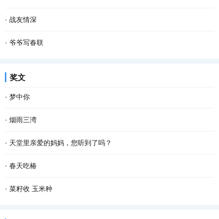
如，你我他或普普通通或轰轰烈烈的 爱情 。 爱...
所知而已。探寻大树的秘密，是有些困难的，也因此，我们常常就忽
一粒谷，溅满屋。 每当想起这句儿时常挂在嘴边的谜语，脑海里就会
·
战友情深
略了这些大树所隐藏的秘密，这是一件多少有些...
不由地浮现这样的场景：柴火在土灶里呼呼燃烧，火舌自锅底窜出，
动车开动，我们一行向西，奔南京，会战友。我凝望窗外，楼宇滑
·
爷爷写春联
我们姐弟坐在宽板条凳上，烤火，添柴，叽叽喳...
过……五十多年前，我们也是这样坐在火车上，看一一滑过的家乡景
儿时的春节充满了乐趣，乡村里洋溢着浓郁的年味，这是我们美好的
奖文
物。 当年，我们是一群特殊的“小兵”，大多数十...
记忆。过年的时候，除了穿上新衣服、吃着美味的菜肴和零食之外，
·
梦中你
最让我难忘的却是春联。 千门万户��日，总把...
在梦中 我乘风驾云而来 手捧着鲜花 寻找情窦初开的你 在那童话般的
·
烟雨三湾
世界 美丽的鲜花散发出芬芳 只为等你 给出一季的火红 你低头时的温
与镶嵌在老步湖路上的明珠——三湾村，离别已有十多个春秋。没想
·
天堂里亲爱的妈妈，您听到了吗？
柔 没有忧愁 我在一片柔情和泪水中 回想起我...
到和她的重逢，发生在一个烟雨迷蒙的日子。 那个乍暖还寒的下午，
天堂里亲爱的妈妈，您知道吗？儿子在人间得了重度糖尿病，在医院
·
春天吃椿
与几位朋友一起驱车到三湾观光。虽然天气阴沉...
躺了十四天，倍受煎熬。七月三日，高达32 mmol/L的血糖指标忙乱
推开晨雾，把记忆安放进口袋，那些柔软的时光和迷离的梦，若隐若
·
菜籽收 玉米种
了医生，一连十二个小时的吊针打到第二天的凌晨一...
现。 我家前面是条清清浅浅的小河，每天，鱼儿从上游潜游到下游，
拥挤在菜地里的油菜收割了！上班下班，路过这片菜地，习惯了凝望