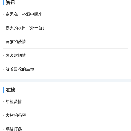
资讯
也不要紧。因为做自己这件事，不会有人比你...
烁的疏星，马路像是一条霓虹般的隧道，朦胧而幽深，微风吹来，空
·
春天在一杯酒中醒来
气还是那般清凉甜爽。此时已经有紧张晨扫的人...
杯斟满，等一场空 静。漏水的时间 放养一池蛙鸣 征途，在爹的目光
·
春天的水田（外一首）
里 安慰，娘的一声叹息 青花在杯里 扶起那个弹琴的人 风在弦上，等
春天的水田里， 禾苗怀抱农夫的希望，孕育夏日的稻香； 柳条喜欢伸
·
黄猫的爱情
雪落故道 如果仰望是一次突围 咽不下的那滴泪...
手去拨沟渠里的水； 我用力闻挨着草地疯长的婆婆纳草。 幸运的话，
腊梅一开，春天不远了；猫儿一闹，春天也不远了。猫儿的闹就是不
·
袅袅炊烟情
隔着几个“田块”相框，能遇到十几只白鹭立...
同寻常的叫，不同寻常的呼。腊梅开放是植物情爱的张扬，猫儿的呼
从村庄走出的游子，乡愁深处都有一柱炊烟。 不知为何，当归期越
·
娇若昙花的生命
叫也是情爱的张扬。 不知其它猫是不是每年只有...
近，我的心越忐忑。这种不安，不为别的，只因老家有我的母亲。不
今早开门，我家的那只土黄色的小狗静静地平躺在马路的中间，它死
在线
知从哪一年开始，我开始懂得母亲，懂得了她一生...
了。这个幼小的 快乐 的生命就这样消亡了，我的心忽然被揪住的感
·
年检爱情
觉。 对于这个小生命的到来，很是偶然。约两个...
岁末年初，各类年检渐渐提上日程。近年来，随着某些程序或手续的
·
大树的秘密
简化，相对来说，年检的项目少了些。但有些物事，必须得年检。比
我坚信，每一棵大树，都有着自己的秘密。只是这些秘密并不为我们
·
煤油灯盏