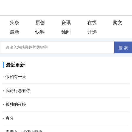
头条
原创
资讯
在线
奖文
最新
快料
独闻
开选
最近更新
·
假如有一天
假如有一天， 我变成了一阵风， 我会轻柔的吹过游子的脸庞， 像母
·
我诗行总有你
亲般抚慰他漂泊的心灵。 假如有一天， 我变成了一场雨， 我会尽情
还是喜欢清晨醒来 品一首诗读出相遇 倾听你那温暖的呼吸 我的文字
·
孤独的夜晚
的浇灌久旱的粮田， 让干涸的良苗尽情享受绵绵...
带孤独治愈 是否将你旋入相思的诗章 读出缺爱的默契 寻找从云端酝
这个夜晚我又孤独了 从没想过 会离幸福这么遥远 当我疲惫不堪时 站
·
春分
酿已久相惜 生命中那人，会不会把我弄丢？ 这...
在皎洁的月亮下 被风呛得咳嗽了数声 遥远的 我仿佛看见了 依稀中你
春分 一位季节的仙子 拽着暖暖的春风 蓬勃着生命的气息 撒一路芬芳