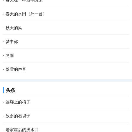
·
春天在一杯酒中醒来
久违的笑容 这个夜晚好像有了 记忆里的流浪...
款款地走来 春风敲醒冰封的泥土 苏醒了沉睡的种子 一种力量在酥软
杯斟满，等一场空 静。漏水的时间 放养一池蛙鸣 征途，在爹的目光
·
春天的水田（外一首）
的泥土里萌动 一个希望在春光里勃发 萌发生长...
里 安慰，娘的一声叹息 青花在杯里 扶起那个弹琴的人 风在弦上，等
春天的水田里， 禾苗怀抱农夫的希望，孕育夏日的稻香； 柳条喜欢伸
·
秋天的风
雪落故道 如果仰望是一次突围 咽不下的那滴泪...
手去拨沟渠里的水； 我用力闻挨着草地疯长的婆婆纳草。 幸运的话，
秋天的风 相对于夏天的风 多了一丝凉意 相对于冬天的风 又多了些许
·
梦中你
隔着几个“田块”相框，能遇到十几只白鹭立...
温存 而相对于春天的风 却多了几分萧瑟和寂寥 秋天的风宛如一支孩
在梦中 我乘风驾云而来 手捧着鲜花 寻找情窦初开的你 在那童话般的
·
冬雨
童的画笔 为世界增添了几笔浓浓的色彩 那火红...
世界 美丽的鲜花散发出芬芳 只为等你 给出一季的火红 你低头时的温
撑着一把花蓝伞 走在无人的街上 左手握着冷风，右手牵着寒雨 和孤
·
落雪的声音
柔 没有忧愁 我在一片柔情和泪水中 回想起我...
独结伴，和寂寞成双 我想把冬天望穿 寻到花开的模样 拐角处，那一
雪花把诗歌写给冬天 大地打开一个明快的季节 屋顶瓦片浑然一色 万
头条
抹绿盈盈含香 冬天，在伞下闪闪发烫 走过的路...
物吟唱同一首童谣 一次次聆听冬的心跳 开阔的田野自由自在地呼吸
·
连廊上的椅子
拨动岁月深处的思念 雪的美丽柔软成一串欢快的...
在家具中我偏爱椅子。逢到一张看上去舒服又式样殊别的椅子，我便
·
故乡的石坝子
想把它请入家中；若是幸遇一把古意盈然的老椅子就更想拥有；当然
说起坝子，在云贵高原是土壤肥沃、灌溉便利的平原地带。在江津，
·
老家屋后的浅水井