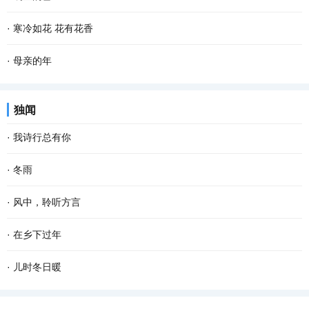
乡最朴素最亲切的气息，一幕幕的景象在眼前滑过...
满天。其实若按夏历三月，气温已经上来了，太阳也有些晒，所以过
清晨，飘落了一夜的雪花随着呦呦鹿鸣停止了飞舞。雪花漂白了整个
·
寒冷如花 花有花香
了二月二龙抬头，就是外出踏青、纸鸢纷飞的好...
世界，嘎金雪地里凌乱的足迹爆露了夜的秘密，只可惜没有目睹盛大
只要一进院子，西厢房边上的那棵柿子树就会唤醒画画的梦想，太美
·
母亲的年
的狂欢。 嘎金的雪一般来得比较晚，但比起太阳...
了。苍褐色的枯树枝上，红红的大圆柿子悠然淡定，映衬着古朴的灰
老舍曾说，人，即使活到八九十岁，有母亲便可以多少还有点孩子
独闻
瓦，清冷冷的蓝天，还有朱红斑驳的雕花门窗，...
气，有母亲的人，心里是安定的。 一转眼，母亲离开我们已经整整七
·
我诗行总有你
年了，再过一个多月就是2022年的春节了，我更加...
还是喜欢清晨醒来 品一首诗读出相遇 倾听你那温暖的呼吸 我的文字
·
冬雨
带孤独治愈 是否将你旋入相思的诗章 读出缺爱的默契 寻找从云端酝
撑着一把花蓝伞 走在无人的街上 左手握着冷风，右手牵着寒雨 和孤
·
风中，聆听方言
酿已久相惜 生命中那人，会不会把我弄丢？ 这...
独结伴，和寂寞成双 我想把冬天望穿 寻到花开的模样 拐角处，那一
远道而来的风 从对面的塔楼俯冲下来 破窗而入 掀动了桌面上，蜷缩
·
在乡下过年
抹绿盈盈含香 冬天，在伞下闪闪发烫 走过的路...
着 不敢大声说话的方言 菱形的那一块 镌刻着村落的样子 斜插在正中
过年是一生中最 幸福 的时刻。 住在城里，每到年关，我都怀念那些
·
儿时冬日暖
的 是河岸边弄潮的杨柳 桥上垂钓的身影，再次...
在乡下的日子，特别是在乡下过年的情形。 小时候，不知道什么叫过
往记忆深处走，不少鲜活的事儿像鱼儿从春池里跃上来。年少的冬