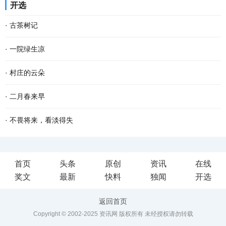
开选
年，只觉得可以无拘无束的玩，很开心。儿时的...
日，天虽寒凉，却有不少甜蜜和乐趣，似一块烤红薯，热腾腾地吃下
·
古茶树记
去，心窝窝一下子就暖了。 故乡的冬天安闲，冷风...
南方有嘉木，东门出古茶。 横亘南疆的十万大山状如巨螯，分成南北
·
一院绿生凉
两岭，螯尖直指西南。南岭为十万大山主脉。北岭略小，方志谓之余
又到一年植树节，想起老家屋前屋后的树木来。 老家三间瓦房，隔着
·
村庄的云朵
脉。顶峰名雷浦茶。我以为地名有误，为何不是...
花墙，在黑漆大门旁斜伸着一株樱桃树。那株樱桃，不知是何时栽
在村庄里，更多的时候，人们看到的都是一朵云起，却没有时间一直
·
二月春来早
的，倚着水沟，长得歪歪扭扭，却极力把身子倚向...
看到一朵云飘向何方。人们总是忙着低头劳作或是赶路，没有时间跟
二月的大地，已过立春节气，这就是春天了。 只是春风料峭，倒春寒
·
不畏将来，看淡得失
踪一朵云的去向。 我奶奶有时候在院子里手搭凉...
还在做最后的挣扎，企图在人间制造出最后的一点风浪，但是大地的
到了一定年龄，回望过去，有很多美好的回忆，仿佛还鲜活如昨，历
首页
头条
原创
资讯
在线
深处已被喊醒，春天的温暖势不可挡，无论是天...
历在目。然而故事却再也无法重演了。 物是人非事事休，唯有剩
奖文
最新
快料
独闻
开选
下“人面不知何处去，桃花依旧笑春风”的无奈感伤...
返回首页
Copyright © 2002-2025 资讯网 版权所有 未经授权请勿转载